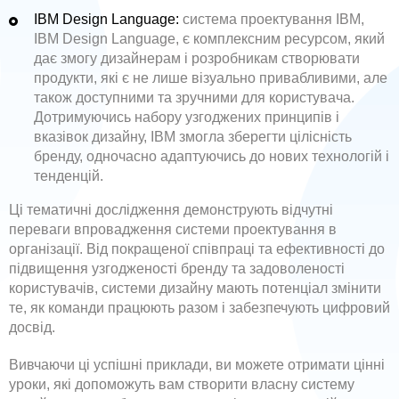
IBM Design Language:
система проектування IBM,
IBM Design Language, є комплексним ресурсом, який
дає змогу дизайнерам і розробникам створювати
продукти, які є не лише візуально привабливими, але
також доступними та зручними для користувача.
Дотримуючись набору узгоджених принципів і
вказівок дизайну, IBM змогла зберегти цілісність
бренду, одночасно адаптуючись до нових технологій і
тенденцій.
Ці тематичні дослідження демонструють відчутні
переваги впровадження системи проектування в
організації. Від покращеної співпраці та ефективності до
підвищення узгодженості бренду та задоволеності
користувачів, системи дизайну мають потенціал змінити
те, як команди працюють разом і забезпечують цифровий
досвід.
Вивчаючи ці успішні приклади, ви можете отримати цінні
уроки, які допоможуть вам створити власну систему