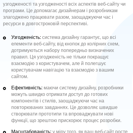
узгодженості та узгодженості всіх аспектів веб-сайту чи
програми. Це допомагає дизайнерам і розробникам
злагоджено працювати разом, заощаджуючи час і
ресурси в довгостроковій перспективі.
Узгодженість:
система дизайну гарантує, що всі
елементи веб-сайту, від кнопок до колірних схем,
дотримуються набору попередньо визначених
правил. Ця узгодженість не тільки покращує
взаємодію з користувачем, але й полегшує
користувачам навігацію та взаємодію з вашим
сайтом.
Ефективність:
маючи систему дизайну, розробники
можуть швидко отримати доступ до готових
компонентів і стилів, заощаджуючи час на
повторюваних завданнях. Це дозволяє швидше
створювати прототипи та впроваджувати нові
функції, що зрештою прискорює процес розробки.
Масштабованість:
у міру того, як ваш веб-сайт росте