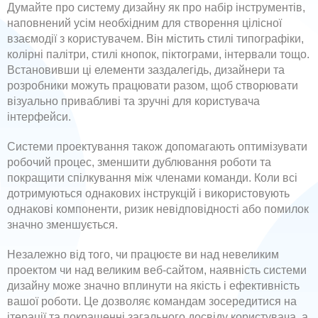
Думайте про систему дизайну як про набір інструментів,
наповнений усім необхідним для створення цілісної
взаємодії з користувачем. Він містить стилі типографіки,
колірні палітри, стилі кнопок, піктограми, інтервали тощо.
Встановивши ці елементи заздалегідь, дизайнери та
розробники можуть працювати разом, щоб створювати
візуально привабливі та зручні для користувача
інтерфейси.
Системи проектування також допомагають оптимізувати
робочий процес, зменшити дублювання роботи та
покращити спілкування між членами команди. Коли всі
дотримуються однакових інструкцій і використовують
однакові компоненти, ризик невідповідності або помилок
значно зменшується.
Незалежно від того, чи працюєте ви над невеликим
проектом чи над великим веб-сайтом, наявність системи
дизайну може значно вплинути на якість і ефективність
вашої роботи. Це дозволяє командам зосередитися на
ітерації та покращенні загального досвіду користувача, а