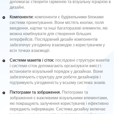
допомагає створити гармонію та візуальну ієрархію в
дизайні.
Компоненти:
компоненти є будівельними блоками
системи проектування. Вони містять кнопки, поля
введення, картки та інші багаторазові елементи, які
можна комбінувати для створення більших
інтерфейсів. Послідовний дизайн компонентів
забезпечує узгоджену взаємодію з користувачем у
всіх точках взаємодії.
Системи макетів і сіток:
послідовні структури макетів
і системи сіток допомагають організувати вміст і
встановити візуальний порядок у дизайнах. Вони
забезпечують структуру для роботи дизайнерів і
підтримують узгодженість у всьому система знаків.
Піктограми та зображення.
Піктограми та
зображення є важливими візуальними елементами,
які покращують залучення користувачів і ефективно
передають інформацію. Система дизайну включає