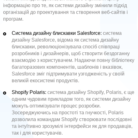
інформацію про те, як системи дизайну змінили підхід
організацій до проектування та створення веб-сайтів і
програм.
Система дизайну блискавки Salesforce:
система
дизайну Salesforce, відома як система дизайну
блискавки, революціонізувала спосіб співпраці
розробників і дизайнерів, щоб створити бездоганну
взаємодію з користувачем. Надаючи повну бібліотеку
багаторазових компонентів, шаблонів і вказівок,
Salesforce зміг підтримувати узгодженість у своїй
великій екосистемі продуктів.
Shopify Polaris:
система дизайну Shopify, Polaris, є ще
одним чудовим прикладом того, як системи дизайну
можуть оптимізувати процес розробки.
Зосереджуючись на простоті та гнучкості, Polaris
дозволила командам Shopify створювати послідовні
та інтуїтивно зрозумілі інтерфейси як для продавців,
так і для користувачів.