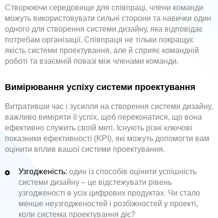
Створюючи середовище для співпраці, члени команди
можуть використовувати сильні сторони та навички один
одного для створення системи дизайну, яка відповідає
потребам організації. Співпраця не тільки покращує
якість системи проектування, але й сприяє командній
роботі та взаємній повазі між членами команди.
Вимірювання успіху системи проектування
Витративши час і зусилля на створення системи дизайну,
важливо виміряти її успіх, щоб переконатися, що вона
ефективно служить своїй меті. Існують різні ключові
показники ефективності (KPI), які можуть допомогти вам
оцінити вплив вашої системи проектування.
Узгодженість:
один із способів оцінити успішність
системи дизайну – це відстежувати рівень
узгодженості в усіх цифрових продуктах. Чи стало
менше неузгодженостей і розбіжностей у проекті,
коли система проектування діє?