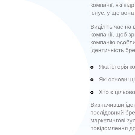
компанії, які від
існує, у що вона 
Виділіть час на
компанії, щоб зр
компанію особли
ідентичність бре
Яка історія к
Які основні ц
Хто є цільов
Визначивши іден
послідовний бре
маркетингові зу
повідомлення до 