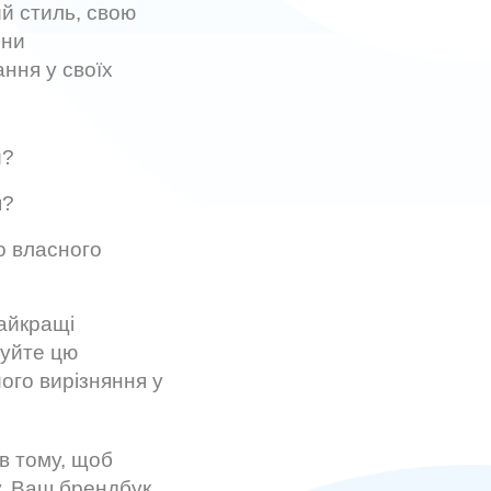
ий стиль, свою
они
ання у своїх
и?
я?
о власного
айкращі
вуйте цю
ого вирізняння у
 в тому, щоб
у. Ваш брендбук