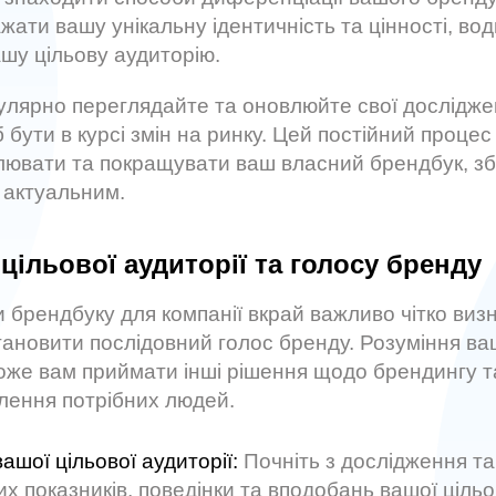
жати вашу унікальну ідентичність та цінності, во
шу цільову аудиторію.
улярно переглядайте та оновлюйте свої дослідже
 бути в курсі змін на ринку. Цей постійний проце
лювати та покращувати ваш власний брендбук, з
 актуальним.
цільової аудиторії та голосу бренду
и брендбуку для компанії вкрай важливо чітко виз
тановити послідовний голос бренду. Розуміння ваш
оже вам приймати інші рішення щодо брендингу т
лення потрібних людей.
ашої цільової аудиторії:
Почніть з дослідження та
х показників, поведінки та вподобань вашої цільов