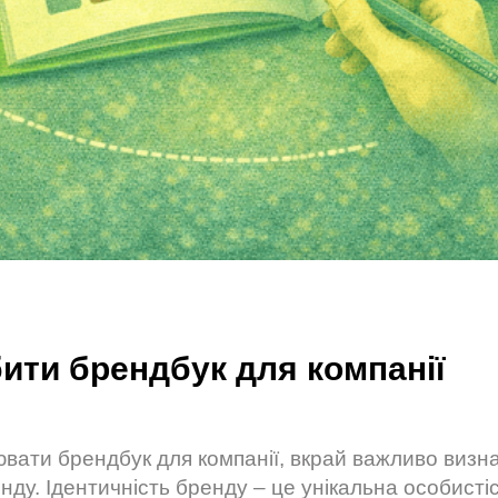
ити брендбук для компанії
вати брендбук для компанії, вкрай важливо визна
нду. Ідентичність бренду – це унікальна особистіс