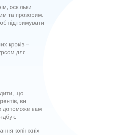
м, оскільки
ним та прозорим.
щоб підтримувати
их кроків –
урсом для
ідити, що
рентів, ви
Це допоможе вам
ндбук.
ння копії їхніх