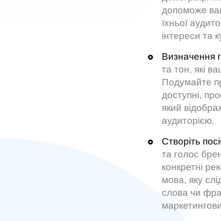
допоможе вам
їхньої аудито
інтереси та к
Визначення г
та тон, які в
Подумайте пр
доступні, про
який відобра
аудиторією.
Створіть посі
та голос бре
конкретні рек
мова, яку слі
слова чи фраз
маркетингови