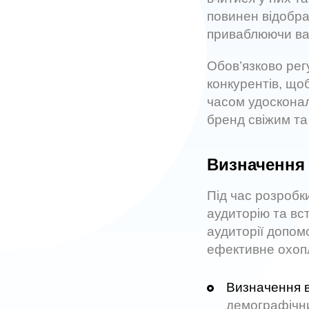
повинен відобра
приваблюючи ва
Обов’язково рег
конкурентів, щоб
часом удоскона
бренд свіжим та
Визначення 
Під час розробк
аудиторію та вс
аудиторії допом
ефективне охоп
Визначення в
демографічни