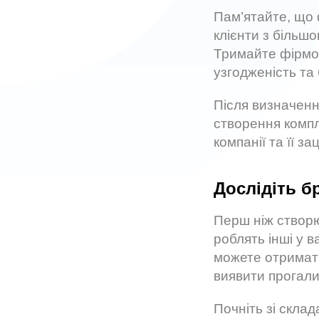
Пам’ятайте, що 
клієнти з більш
Тримайте фірмов
узгодженість та 
Після визначенн
створення компл
компанії та її за
Дослідіть б
Перш ніж створю
роблять інші у 
можете отримати
виявити прогали
Почніть зі склад