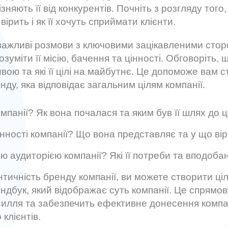
різняють її від конкурентів. Почніть з розгляду того
вірить і як її хочуть сприймати клієнти.
 важливі розмови з ключовими зацікавленими сто
озуміти її місію, бачення та цінності. Обговоріть,
вою та які її цілі на майбутнє. Це допоможе вам 
нду, яка відповідає загальним цілям компанії.
омпанії? Як вона почалася та яким був її шлях до 
інності компанії? Що вона представляє та у що ві
ою аудиторією компанії? Які її потреби та вподоба
тичність бренду компанії, ви можете створити ціл
ндбук, який відображає суть компанії. Це спрямов
силля та забезпечить ефективне донесення компан
клієнтів.