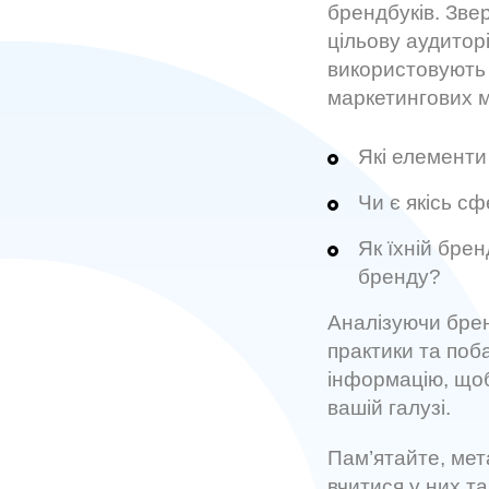
брендбуків. Звер
цільову аудиторі
використовують с
маркетингових м
Які елементи
Чи є якісь с
Як їхній бре
бренду?
Аналізуючи брен
практики та поб
інформацію, щоб
вашій галузі.
Пам’ятайте, мета
вчитися у них т