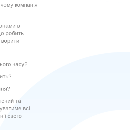
, чому компанія
ронами в
 що робить
створити
цього часу?
рить?
ння?
існий та
уватиме всі
ії свого