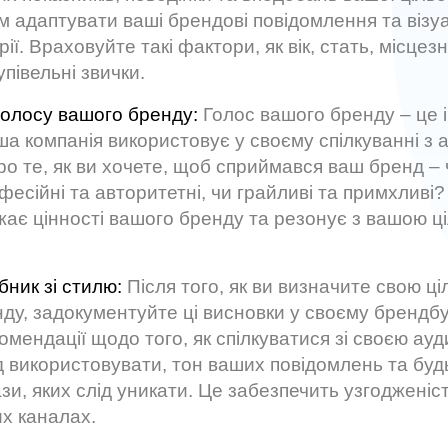
 адаптувати ваші брендові повідомлення та візуа
рії. Враховуйте такі фактори, як вік, стать, місце
упівельні звички.
олосу вашого бренду:
Голос вашого бренду – це і
аша компанія використовує у своєму спілкуванні з 
о те, як ви хочете, щоб сприймався ваш бренд – 
фесійні та авторитетні, чи грайливі та примхливі?
жає цінності вашого бренду та резонує з вашою ц
бник зі стилю:
Після того, як ви визначите свою ц
нду, задокументуйте ці висновки у своєму брендбу
омендації щодо того, як спілкуватися зі своєю ауди
д використовувати, тон ваших повідомлень та будь
и, яких слід уникати. Це забезпечить узгодженіст
х каналах.