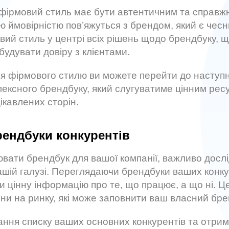
фірмовий стиль має бути автентичним та справжні
ою ймовірністю пов’яжуться з брендом, який є чес
ий стиль у центрі всіх рішень щодо брендбуку, 
будувати довіру з клієнтами.
я фірмового стилю ви можете перейти до наступн
ексного брендбуку, який слугуватиме цінним рес
цікавлених сторін.
рендбуки конкурентів
вати брендбук для вашої компанії, важливо досл
вашій галузі. Переглядаючи брендбуки ваших конку
 цінну інформацію про те, що працює, а що ні. 
ни на ринку, які може заповнити ваш власний бре
ання списку ваших основних конкурентів та отрима