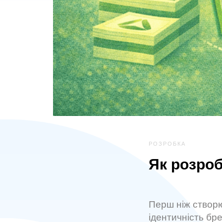
РОЗРОБКА
Як розроб
Перш ніж створю
ідентичність бре