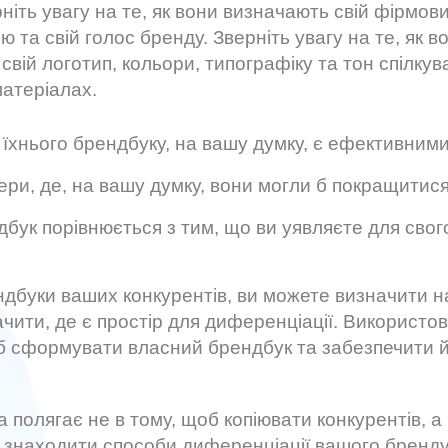
ніть увагу на те, як вони визначають свій фірмов
ю та свій голос бренду. Зверніть увагу на те, як в
вій логотип, кольори, типографіку та тон спілкув
атеріалах.
 їхнього брендбуку, на вашу думку, є ефективним
фери, де, на вашу думку, вони могли б покращитис
ндбук порівнюється з тим, що ви уявляєте для свог
дбуки ваших конкурентів, ви можете визначити н
ачити, де є простір для диференціації. Використо
 сформувати власний брендбук та забезпечити й
 полягає не в тому, щоб копіювати конкурентів, а
а знаходити способи диференціації вашого бренд