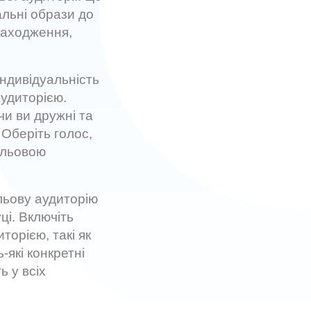
льні образи до
знаходження,
ндивідуальність
аудиторією.
чи ви дружні та
 Оберіть голос,
ільовою
ільову аудиторію
ці. Включіть
торією, такі як
-які конкретні
ь у всіх