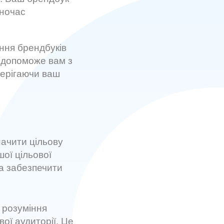
дночас
ння брендбуків
с допоможе вам з
берігаючи ваш
начити цільову
ої цільової
а забезпечити
 розуміння
ої аудиторії. Це