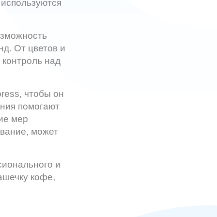
 используются
озможность
д. От цветов и
 контроль над
ress, чтобы он
ения помогают
ие мер
ование, может
сионального и
ашечку кофе,