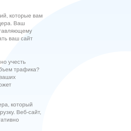
ний, которые вам
дера. Ваш
ставляющему
ать ваш сайт
но учесть
объем трафика?
 ваших
ожет
ра, который
узку. Веб-сайт,
гативно