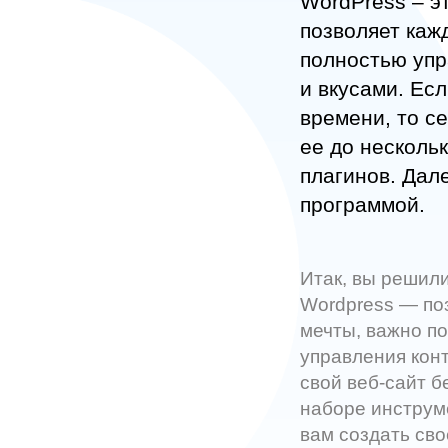
WordPress – э
позволяет каж
полностью упр
и вкусами. Ес
времени, то с
ее до нескольк
плагинов. Дале
программой.
Итак, вы решили
Wordpress — по
мечты, важно п
управления конт
свой веб-сайт б
наборе инструм
вам создать сво