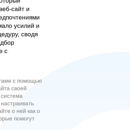
который
веб-сайт и
редпочтениями
мало усилий и
едуру, сводя
одбор
е с
йтами с помощью
айта своей
 система
 настраивать
йте о ней как о
орые помогут