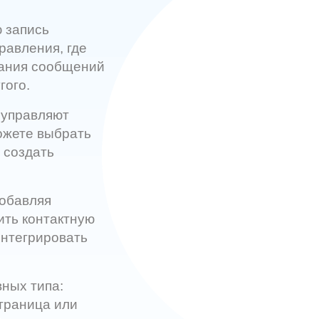
 запись
равления, где
сания сообщений
гого.
 управляют
ожете выбрать
 создать
добавляя
ить контактную
интегрировать
вных типа:
траница или