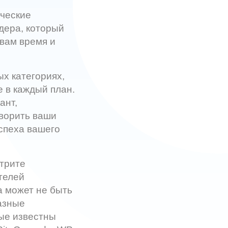
ические
дера, который
вам время и
х категориях,
 в каждый план.
ант,
творить ваши
спеха вашего
трите
телей
а может не быть
азные
ые известны