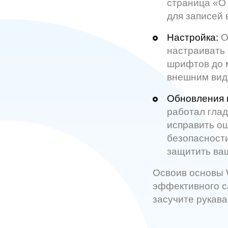
страница «О 
для записей в
Настройка:
О
настраивать 
шрифтов до м
внешним вид
Обновления 
работал глад
исправить ош
безопасности
защитить ваш
Освоив основы W
эффективного са
засучите рукава