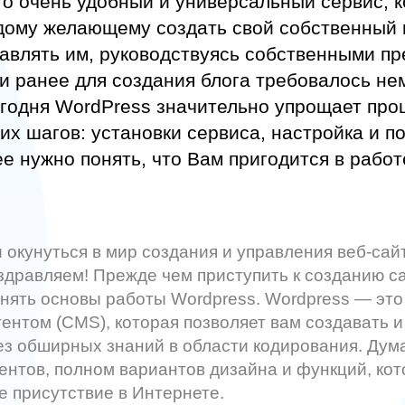
то очень удобный и универсальный сервис, 
дому желающему создать свой собственный 
авлять им, руководствуясь собственными п
ли ранее для создания блога требовалось не
егодня WordPress значительно упрощает проц
их шагов: установки сервиса, настройка и п
е нужно понять, что Вам пригодится в работ
 окунуться в мир создания и управления веб-са
здравляем! Прежде чем приступить к созданию с
онять основы работы Wordpress. Wordpress — это
ентом (CMS), которая позволяет вам создавать и
ез обширных знаний в области кодирования. Дума
ентов, полном вариантов дизайна и функций, кот
е присутствие в Интернете.