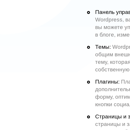
Панель упра
Wordpress, в
вы можете уп
в блоге, изм
Темы:
Wordpr
общим внешн
тему, котора
собственную 
Плагины:
Пла
дополнительн
форму, оптим
кнопки социа
Страницы и з
страницы и з