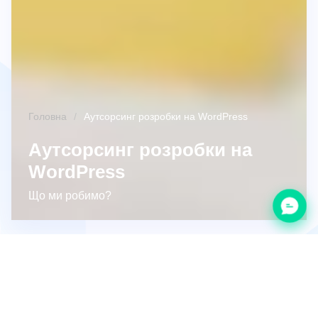
Головна
Аутсорсинг розробки на WordPress
Аутсорсинг розробки на
WordPress
Що ми робимо?
Аутсорсинг